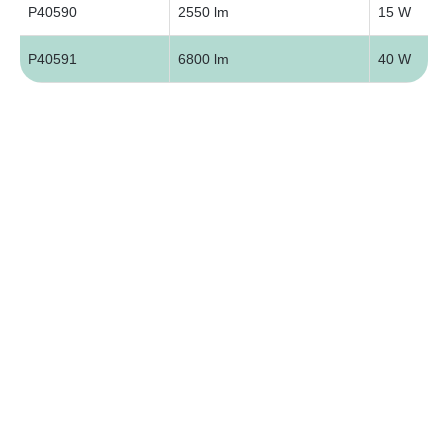
P40590
2550 lm
15 W
P40591
6800 lm
40 W