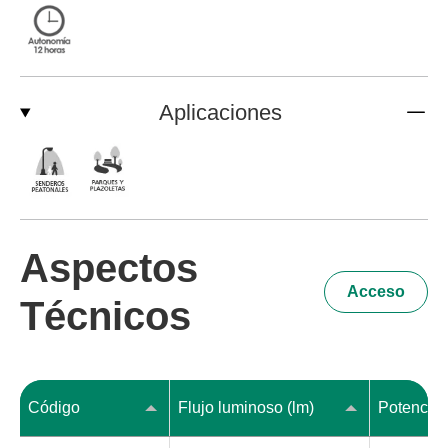
Aplicaciones
Aspectos
Acceso
Técnicos
Código
Flujo luminoso (lm)
Potencia