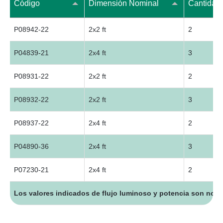
Código
Dimensión Nominal
Cantidad 
P08942-22
2x2 ft
2
P04839-21
2x4 ft
3
P08931-22
2x2 ft
2
P08932-22
2x2 ft
3
P08937-22
2x4 ft
2
P04890-36
2x4 ft
3
P07230-21
2x4 ft
2
Los valores indicados de flujo luminoso y potencia son nomi