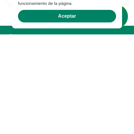
funcionamiento de la página.
Aceptar
Sobre nosotros
Compañia
Certificaciones
Sostenibilidad
Marcas
Legal
Documentos Legales
Garantía