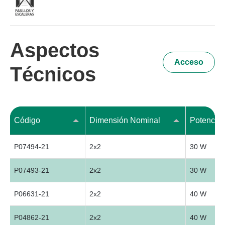
Aspectos
Acceso
Técnicos
Código
Dimensión Nominal
Potencia 
P07494-21
2x2
30 W
P07493-21
2x2
30 W
P06631-21
2x2
40 W
P04862-21
2x2
40 W