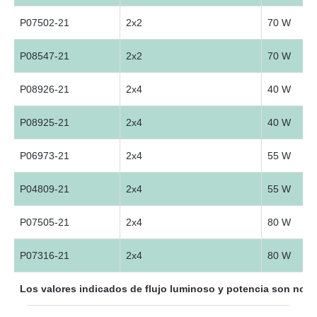
P07502-21
2x2
70 W
P08547-21
2x2
70 W
P08926-21
2x4
40 W
P08925-21
2x4
40 W
P06973-21
2x4
55 W
P04809-21
2x4
55 W
P07505-21
2x4
80 W
P07316-21
2x4
80 W
Los valores indicados de flujo luminoso y potencia son nomi