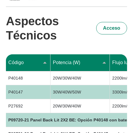
Aspectos
Acceso
Técnicos
Código
Potencia (W)
Flujo lum
P40148
20W/30W/40W
2200lm/33
P40147
30W/40W/50W
3300lm/44
P27692
20W/30W/40W
2200lm/33
P09720-21 Panel Back Lit 2X2 BE: Opción P40148 con batería