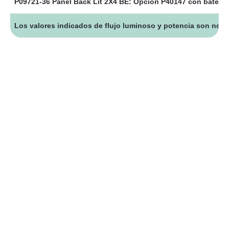
P09721-36 Panel Back Lit 2X4 BE: Opción P40147 con batería
Los valores indicados de flujo luminoso y potencia son nomi