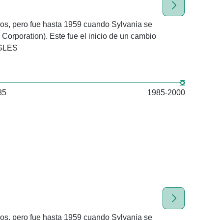
cos, pero fue hasta 1959 cuando Sylvania se
Más adelante la
orporation). Este fue el inicio de un cambio
fusiona con Gene
NGLES
85
1985-2000
cos, pero fue hasta 1959 cuando Sylvania se
Más adelante la