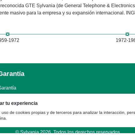
 reconocida GTE Sylvania (de General Telephone & Electronics C
ente masivo para la empresa y su expansión internacional. IN
959-1972
1972-19
Garantía
Garantía
Quejas o Reclamos
r tu experiencia
l uso de cookies propias y de terceros para analizar la interacción, per
ina.
© Sylvania 2026. Todos los derechos reservados