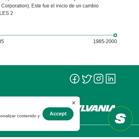
orporation). Este fue el inicio de un cambio
fusiona con Gene
GLES 2
85
1985-2000
×
Accept
sonalizar contenido y