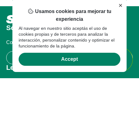
×
Usamos cookies para mejorar tu
experiencia
Sobre nosotros
Al navegar en nuestro sitio aceptás el uso de
cookies propias y de terceros para analizar la
interacción, personalizar contenido y optimizar el
Compañia
funcionamiento de la página.
Certificaciones
Accept
Legal
Términos de uso
Política de privacidad
Garantía
Garantía
Quejas o Reclamos